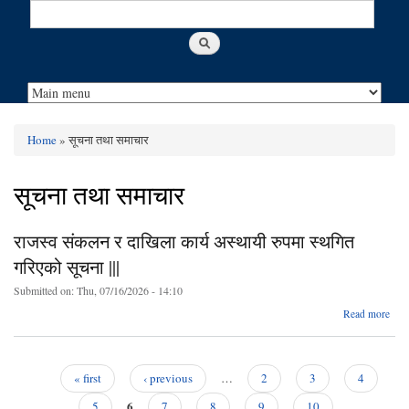
Search
Search form
Home
» सूचना तथा समाचार
You are here
सूचना तथा समाचार
राजस्व संकलन र दाखिला कार्य अस्थायी रुपमा स्थगित
गरिएको सूचना |||
Submitted on:
Thu, 07/16/2026 - 14:10
abo
Read more
राज
संक
दाखि
« first
‹ previous
…
2
3
4
का
Pages
6
अस्थ
5
7
8
9
10
…